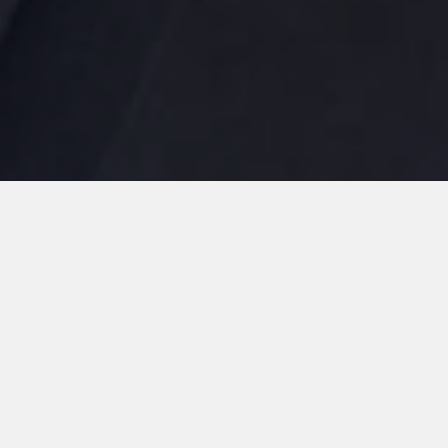
Riferimento
3721816
Locali
2 locali