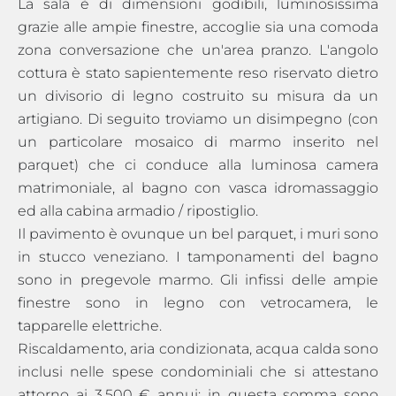
La sala è di dimensioni godibili, luminosissima
grazie alle ampie finestre, accoglie sia una comoda
zona conversazione che un'area pranzo. L'angolo
cottura è stato sapientemente reso riservato dietro
un divisorio di legno costruito su misura da un
artigiano. Di seguito troviamo un disimpegno (con
un particolare mosaico di marmo inserito nel
parquet) che ci conduce alla luminosa camera
matrimoniale, al bagno con vasca idromassaggio
ed alla cabina armadio / ripostiglio.
Il pavimento è ovunque un bel parquet, i muri sono
in stucco veneziano. I tamponamenti del bagno
sono in pregevole marmo. Gli infissi delle ampie
finestre sono in legno con vetrocamera, le
tapparelle elettriche.
Riscaldamento, aria condizionata, acqua calda sono
inclusi nelle spese condominiali che si attestano
attorno ai 3.500 € annui; in questa somma sono