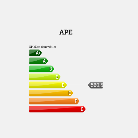
APE
EPI (Non rinnovabile)
560,56