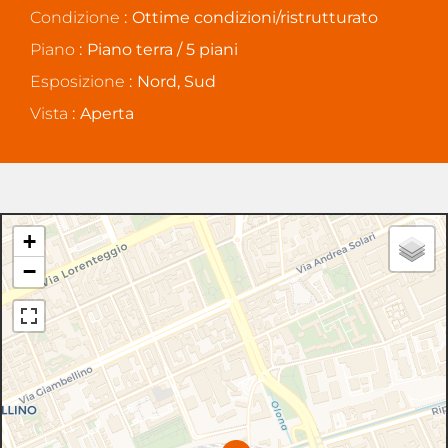
Condizione
Ottime condizioni/ristrutturato
Piano
Piano terra / 5 piani
Esposizione
Nord, Sud
Vista
Aperta
+
−