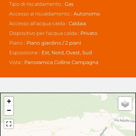
Tipo di riscaldamento
Gas
Accesso al riscaldamento
Autonomo
Accesso all'acqua calda
Caldaia
Dispositivo per l'acqua calda
Privato
Piano
Piano giardino / 2 piani
Esposizione
Est, Nord, Ovest, Sud
Vista
Panoramica Colline Campagna
+
−